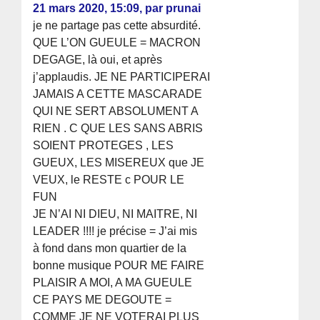
21 mars 2020, 15:09
,
par
prunai
je ne partage pas cette absurdité.
QUE L’ON GUEULE = MACRON
DEGAGE, là oui, et après
j’applaudis. JE NE PARTICIPERAI
JAMAIS A CETTE MASCARADE
QUI NE SERT ABSOLUMENT A
RIEN . C QUE LES SANS ABRIS
SOIENT PROTEGES , LES
GUEUX, LES MISEREUX que JE
VEUX, le RESTE c POUR LE
FUN
JE N’AI NI DIEU, NI MAITRE, NI
LEADER !!!! je précise = J’ai mis
à fond dans mon quartier de la
bonne musique POUR ME FAIRE
PLAISIR A MOI, A MA GUEULE
CE PAYS ME DEGOUTE =
COMME JE NE VOTERAI PLUS