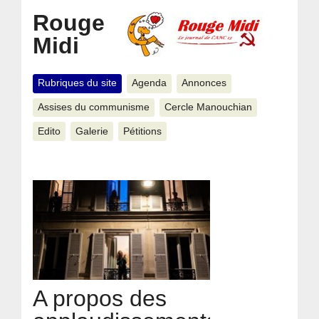
Rouge
Midi
Rubriques du site
Agenda
Annonces
Assises du communisme
Cercle Manouchian
Edito
Galerie
Pétitions
A propos des