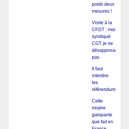
poids deux
mesures !
Visite à la
CFDT : moi
syndiqué
CGT je ne
désapprouve
pas
Il faut
interdire
les
référendums !
Cette
misère
galopante
que fait en
France