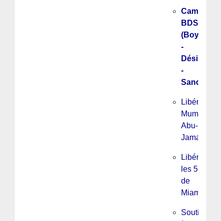
Campagn
BDS
(Boycott
-
Désinvest
-
Sanctions
Libérez
Mumia
Abu-
Jamal
Libérez
les 5
de
Miami !
Soutien