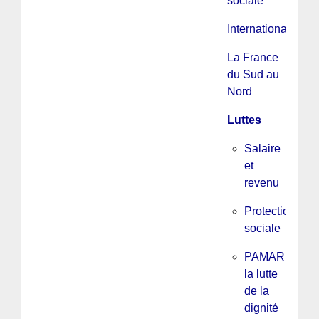
sociale
International
La France
du Sud au
Nord
Luttes
Salaire
et
revenu
Protection
sociale
PAMAR,
la lutte
de la
dignité