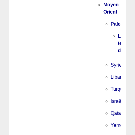
Moyen
Orient
Palestine
Les
textes
d’UPM
Syrie
Liban
Turquie
Israël
Qatar
Yemen