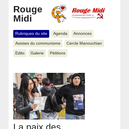
Rouge
Midi
Rubriques du site
Agenda
Annonces
Assises du communisme
Cercle Manouchian
Edito
Galerie
Pétitions
La paix des