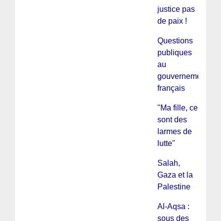
justice pas
de paix !
Questions
publiques
au
gouvernement
français
"Ma fille, ce
sont des
larmes de
lutte"
Salah,
Gaza et la
Palestine
Al-Aqsa :
sous des