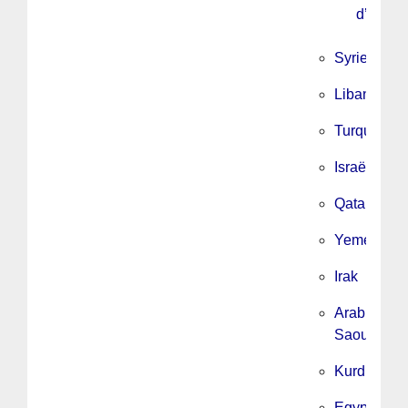
d’UPM
Syrie
Liban
Turquie
Israël
Qatar
Yemen
Irak
Arabie
Saoudite
Kurdistan
Egypte