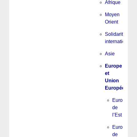
Afrique
Moyen
Orient
Solidarité
internationale
Asie
Europe
et
Union
Européenne
Europe
de
l’Est
Europe
de