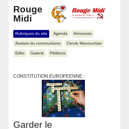
Rouge
Midi
Rubriques du site
Agenda
Annonces
Assises du communisme
Cercle Manouchian
Edito
Galerie
Pétitions
CONSTITUTION EUROPEENNE :
Garder le