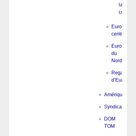
la
constitu
Europe
centrale
Europe
du
Nord
Regards
d’Europe
Amérique
Syndicalisme
DOM
TOM