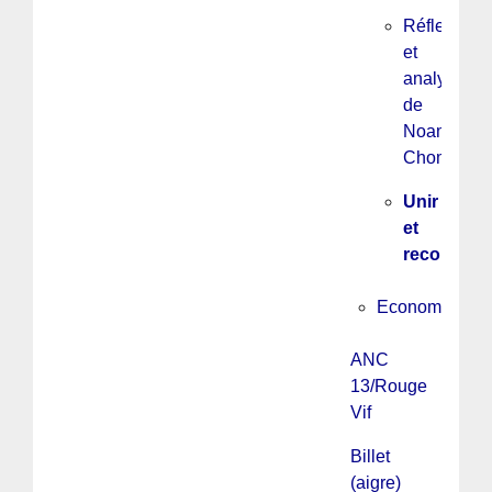
Réflexions
et
analyses
de
Noam
Chomsky
Unir
et
reconstrui
Economie
ANC
13/Rouge
Vif
Billet
(aigre)