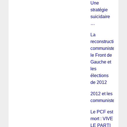
Une
stratégie
suicidaire
…
La
reconstruction
communiste,
le Front de
Gauche et
les
élections
de 2012
2012 et les
communistes
Le PCF est
mort : VIVE
LE PARTI