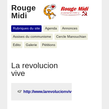
Rouge
Midi
Rubriques du site
Agenda
Annonces
Assises du communisme
Cercle Manouchian
Edito
Galerie
Pétitions
La revolucion
vive
http://www.larevolucionvive.org.ve/