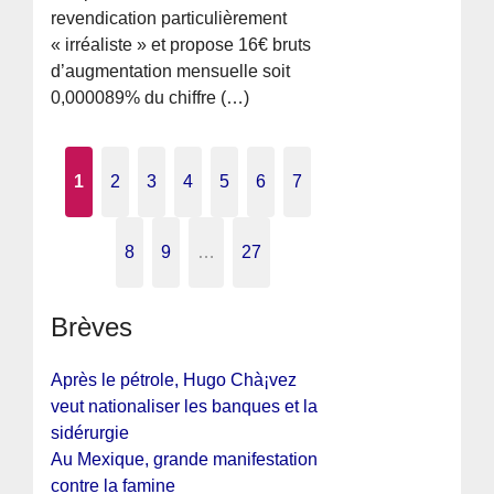
revendication particulièrement
« irréaliste » et propose 16€ bruts
d’augmentation mensuelle soit
0,000089% du chiffre (…)
1
2
3
4
5
6
7
8
9
…
27
Brèves
Après le pétrole, Hugo Chà¡vez
veut nationaliser les banques et la
sidérurgie
Au Mexique, grande manifestation
contre la famine