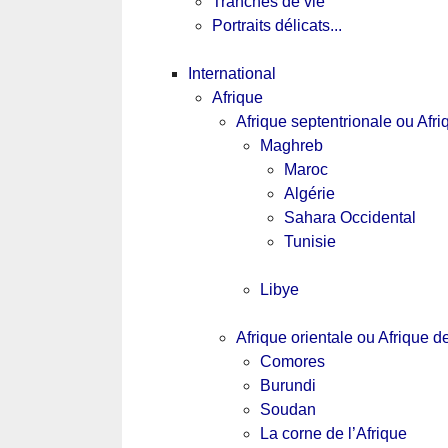
Tranches de vie
Portraits délicats...
International
Afrique
Afrique septentrionale ou Afr
Maghreb
Maroc
Algérie
Sahara Occidental
Tunisie
Libye
Afrique orientale ou Afrique de
Comores
Burundi
Soudan
La corne de l’Afrique