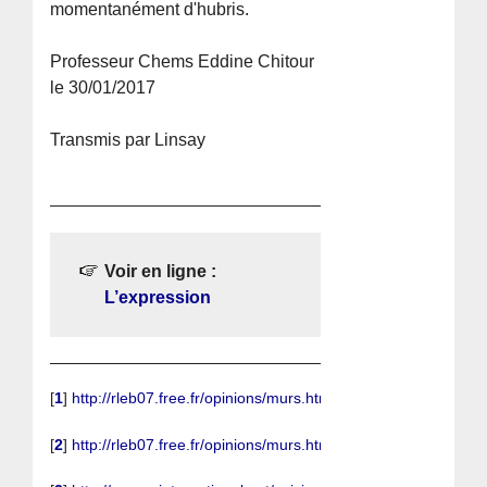
momentanément d'hubris.
Professeur Chems Eddine Chitour
le 30/01/2017
Transmis par Linsay
Voir en ligne :
L’expression
[
1
]
http://rleb07.free.fr/opinions/murs.html
[
2
]
http://rleb07.free.fr/opinions/murs.html