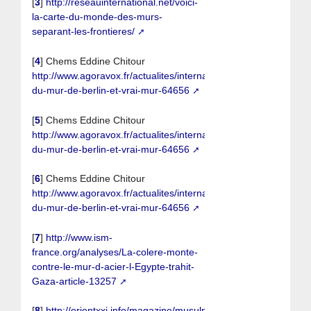
[
3
]
http://reseauinternational.net/voici-
la-carte-du-monde-des-murs-
separant-les-frontieres/
[
4
]
Chems Eddine Chitour
http://www.agoravox.fr/actualites/international/article/mythe-
du-mur-de-berlin-et-vrai-mur-64656
[
5
]
Chems Eddine Chitour
http://www.agoravox.fr/actualites/international/article/mythe-
du-mur-de-berlin-et-vrai-mur-64656
[
6
]
Chems Eddine Chitour
http://www.agoravox.fr/actualites/international/article/mythe-
du-mur-de-berlin-et-vrai-mur-64656
[
7
]
http://www.ism-
france.org/analyses/La-colere-monte-
contre-le-mur-d-acier-l-Egypte-trahit-
Gaza-article-13257
[
8
]
http://orientxxi.info/magazine/musulmans-