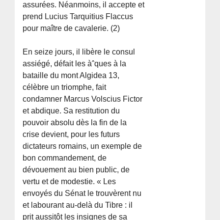
assurées. Néanmoins, il accepte et
prend Lucius Tarquitius Flaccus
pour maître de cavalerie. (2)
En seize jours, il libère le consul
assiégé, défait les àˆques à la
bataille du mont Algidea 13,
célèbre un triomphe, fait
condamner Marcus Volscius Fictor
et abdique. Sa restitution du
pouvoir absolu dès la fin de la
crise devient, pour les futurs
dictateurs romains, un exemple de
bon commandement, de
dévouement au bien public, de
vertu et de modestie. « Les
envoyés du Sénat le trouvèrent nu
et labourant au-delà du Tibre : il
prit aussitôt les insignes de sa