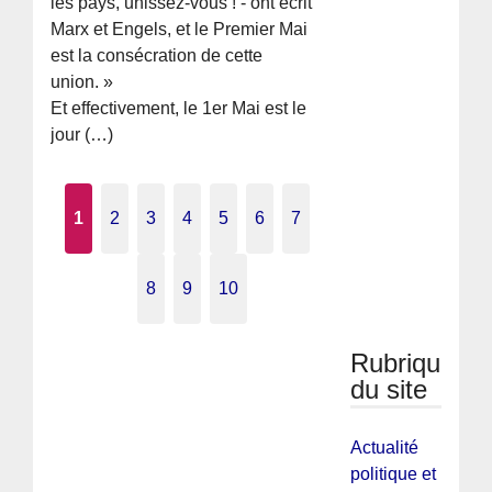
les pays, unissez-vous ! - ont écrit
Marx et Engels, et le Premier Mai
est la consécration de cette
union. »
Et effectivement, le 1er Mai est le
jour (…)
1
2
3
4
5
6
7
8
9
10
Rubriques
du site
Actualité
politique et