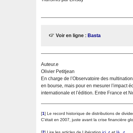
Voir en ligne :
Basta
Auteur.e
Olivier Petitjean
En charge de l'Observatoire des multination
en bourse, mais pour en mesurer l'impact éc
internationale et l'édition. Entre France et 
[
1
]
Le record historique de distributions de divid
C'était en 2007, juste avant la crise financière gl
[
2
]
Lire les articles de Libération
ici
et
là
.