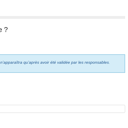
e ?
 n’apparaîtra qu’après avoir été validée par les responsables.