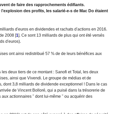
souvent de faire des rapprochements édifiants.
 l’explosion des profits, les salarié-e-s de Mac Do étaient
illiards d'euros en dividendes et rachats d'actions en 2016.
 de 2008
[
1
]
. Ce sont 13 milliards de plus qui ont été versés
ds d'euros).
ses ont ainsi redistribué 57 % de de leurs bénéfices aux
 les deux tiers de ce montant : Sanofi et Total, les deux
aises, ainsi que Vivendi. Le groupe de médias et de
ds, dont 3,8 milliards de dividende exceptionnel ! Dans le cas
'arrivée de Vincent Bolloré, qui a puisé dans la trésorerie de
s aux actionnaires " dont lui-même " ou acquérir des