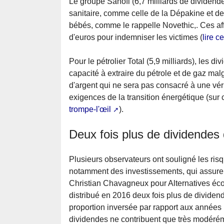
Le groupe Sanofi (6,7 milliards de dividend
sanitaire, comme celle de la Dépakine et de
bébés, comme le rappelle Novethic,. Ces affa
d'euros pour indemniser les victimes (
lire c
Pour le pétrolier Total (5,9 milliards), les 
capacité à extraire du pétrole et de gaz mal
d'argent qui ne sera pas consacré à une vér
exigences de la transition énergétique (sur ce
trompe-l'œil
).
Deux fois plus de dividendes
Plusieurs observateurs ont souligné les ris
notamment des investissements, qui assurent
Christian Chavagneux pour Alternatives éco
distribué en 2016 deux fois plus de dividend
proportion inversée par rapport aux années
dividendes ne contribuent que très modéréme