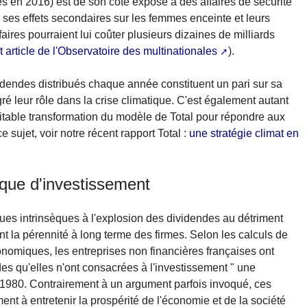
es en 2016) est de son côté exposé à des affaires de sécurité
 ses effets secondaires sur les femmes enceinte et leurs
ires pourraient lui coûter plusieurs dizaines de milliards
et article de l'Observatoire des multinationales
).
dividendes distribués chaque année constituent un pari sur sa
gré leur rôle dans la crise climatique. C'est également autant
itable transformation du modèle de Total pour répondre aux
 sujet, voir notre récent rapport Total :
une stratégie climat en
 que d'investissement
ques intrinsèques à l'explosion des dividendes au détriment
 la pérennité à long terme des firmes. Selon les calculs de
nomiques, les entreprises non financières françaises ont
es qu'elles n'ont consacrées à l'investissement " une
 1980. Contrairement à un argument parfois invoqué, ces
nt à entretenir la prospérité de l'économie et de la société