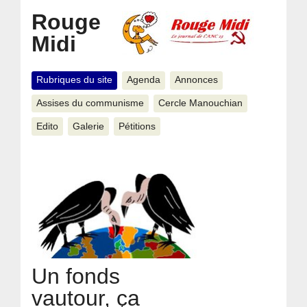
Rouge
Midi
Rubriques du site
Agenda
Annonces
Assises du communisme
Cercle Manouchian
Edito
Galerie
Pétitions
Un fonds
vautour, ça