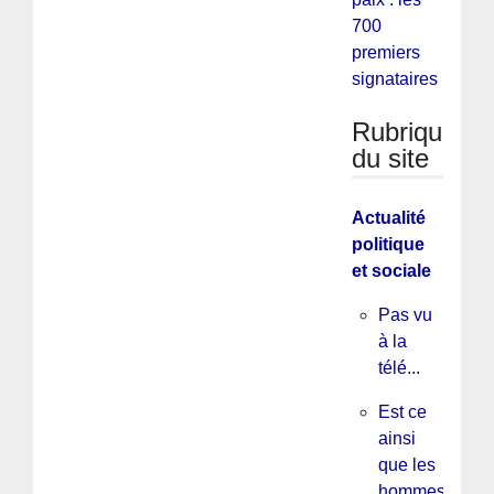
700
premiers
signataires
Rubriques
du site
Actualité
politique
et sociale
Pas vu
à la
télé...
Est ce
ainsi
que les
hommes