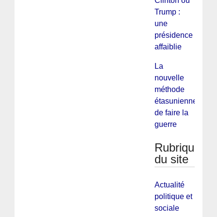
Clinton ou
Trump :
une
présidence
affaiblie
La
nouvelle
méthode
étasunienne
de faire la
guerre
Rubriques
du site
Actualité
politique et
sociale