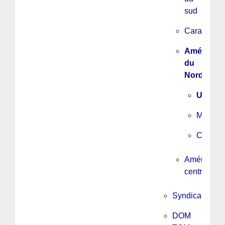
sud
Caraïbes
Amérique
du
Nord
USA
Mexiqu
Canada
Amérique
centrale
Syndicalisme
DOM