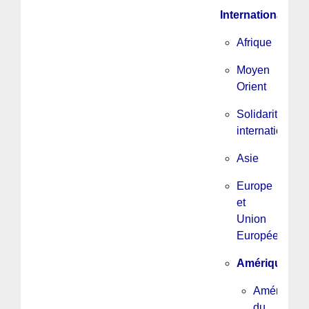
International
Afrique
Moyen
Orient
Solidarité
internationale
Asie
Europe
et
Union
Européenne
Amérique
Amérique
du