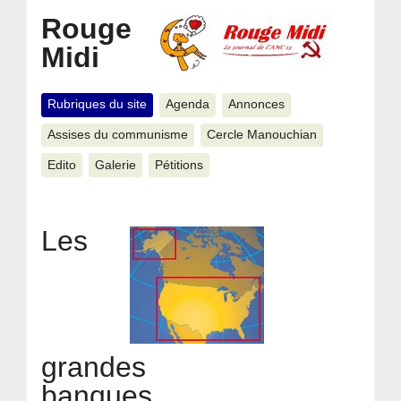
Rouge
Midi
Rubriques du site
Agenda
Annonces
Assises du communisme
Cercle Manouchian
Edito
Galerie
Pétitions
Les
grandes
banques