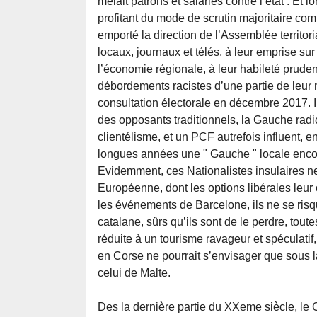
mêlait patrons et salariés contre l’état . Et 
profitant du mode de scrutin majoritaire comm
emporté la direction de l’Assemblée territor
locaux, journaux et télés, à leur emprise su
l’économie régionale, à leur habileté pruden
débordements racistes d’une partie de leur 
consultation électorale en décembre 2017. Il
des opposants traditionnels, la Gauche radic
clientélisme, et un PCF autrefois influent, 
longues années une " Gauche " locale encor
Evidemment, ces Nationalistes insulaires ne
Européenne, dont les options libérales leur
les événements de Barcelone, ils ne se ris
catalane, sûrs qu’ils sont de le perdre, toutes
réduite à un tourisme ravageur et spéculatif
en Corse ne pourrait s’envisager que sous l
celui de Malte.
Des la dernière partie du XXeme siècle, le C