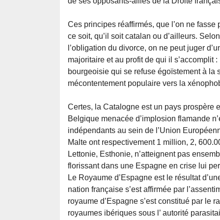
de ses opposants-alliés de la Droite françai
Ces principes réaffirmés, que l’on ne fass
ce soit, qu’il soit catalan ou d’ailleurs. Selo
l’obligation du divorce, on ne peut juger d
majoritaire et au profit de qui il s’accompli
bourgeoisie qui se refuse égoïstement à la so
mécontentement populaire vers la xénophob
Certes, la Catalogne est un pays prospère e
Belgique menacée d’implosion flamande n’en
indépendants au sein de l’Union Européenn
Malte ont respectivement 1 million, 2, 600.00
Lettonie, Esthonie, n’atteignent pas ensemble
florissant dans une Espagne en crise lui pe
Le Royaume d’Espagne est le résultat d’une hi
nation française s’est affirmée par l’assent
royaume d’Espagne s’est constitué par le r
royaumes ibériques sous l’ autorité parasita