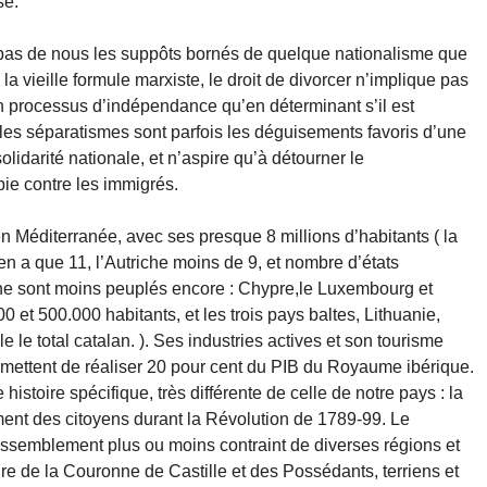
se.
e pas de nous les suppôts bornés de quelque nationalisme que
n la vieille formule marxiste, le droit de divorcer n’implique pas
’un processus d’indépendance qu’en déterminant s’il est
t : les séparatismes sont parfois les déguisements favoris d’une
lidarité nationale, et n’aspire qu’à détourner le
ie contre les immigrés.
n Méditerranée, avec ses presque 8 millions d’habitants ( la
 a que 11, l’Autriche moins de 9, et nombre d’états
e sont moins peuplés encore : Chypre,le Luxembourg et
0 et 500.000 habitants, et les trois pays baltes, Lithuanie,
 le total catalan. ). Ses industries actives et son tourisme
rmettent de réaliser 20 pour cent du PIB du Royaume ibérique.
stoire spécifique, très différente de celle de notre pays : la
iment des citoyens durant la Révolution de 1789-99. Le
assemblement plus ou moins contraint de diverses régions et
ire de la Couronne de Castille et des Possédants, terriens et