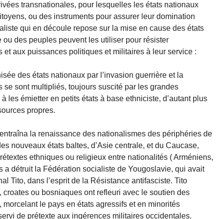
ivées transnationales, pour lesquelles les états nationaux
citoyens, ou des instruments pour assurer leur domination
ialiste qui en découle repose sur la mise en cause des états
ou des peuples peuvent les utiliser pour résister
s et aux puissances politiques et militaires à leur service :
isée des états nationaux par l’invasion guerrière et la
se sont multipliés, toujours suscité par les grandes
 les émietter en petits états à base ethniciste, d’autant plus
ssources propres.
ntraîna la renaissance des nationalismes des périphéries de
des nouveaux états baltes, d’Asie centrale, et du Caucase,
prétextes ethniques ou religieux entre nationalités ( Arméniens,
a détruit la Fédération socialiste de Yougoslavie, qui avait
al Tito, dans l’esprit de la Résistance antifasciste. Tito
, croates ou bosniaques ont refleuri avec le soutien des
 morcelant le pays en états agressifs et en minorités
servi de prétexte aux ingérences militaires occidentales.