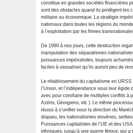
constitue en grandes sociétés financières pr
sont des obstacles quand ils protègent les 
militaire ou économique. La stratégie impér
nationaux dans toutes les régions du monde 
à l’exploitation par les firmes transnationale
De 1990 à nos jours, cette destruction organ
manipulation des séparatismes nationalistes 
puissances impérialistes, toujours acharnés à
faciles à vassaliser qu’ils auront peu de re
Le rétablissement du capitalisme en URSS e
l’Union, et l’indépendance sous leur égide 
avec pour corollaire de multiples conflits à 
Azéris, Géorgiens, etc ). Le même processus 
réussi à s’unifier sous la direction du Maréch
disparu, les nationalismes slovènes, serbes
Puissances capitalistes de l’UE et des USA,
ethniques, jusqu’à une guerre féroce, qui a 