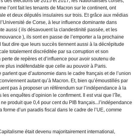
lors des élections de 2015 et 2017, les Nationalistes corses,
e l’ont fait les tenants de Macron sur le continent, ont
iale et deux députés insulaires sur trois. Et grâce aux médias
r l’Université de Corse, à leur influence dominante dans
te aussi ( ils désavouent la clandestinité passée, et les
mouvance ), ils sont en passe de l’emporter a la prochaine
 faut dire que leurs succès tiennent aussi à la décrépitude
ale totalement discréditée par sa corruption et son
en perte de repères et d’influence pour avoir soutenu de
e plus indéfendable que celle au pouvoir à Paris.
 parlent que d’autonomie dans le cadre français et de l’union
 conviennent autant qu’à Macron. Et, bien qu’émoustillés par
quent pas à proposer un référendum sur l’indépendance à la
 les enquêtes d’opinion le confirment. Il est vrai que l’île,
, ne produit que 0,4 pour cent du PIB français...l’indépendance
a forme d’un paradis fiscal dans le cadre de l’UE, comme
apitalisme était devenu majoritairement international,