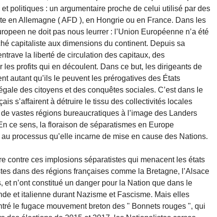
et politiques : un argumentaire proche de celui utilisé par des
iste en Allemagne ( AFD ), en Hongrie ou en France. Dans les
uropeen ne doit pas nous leurrer : l’Union Européenne n’a été
rché capitaliste aux dimensions du continent. Depuis sa
ntrave la liberté de circulation des capitaux, des
 les profits qui en découlent. Dans ce but, les dirigeants de
nt autant qu’ils le peuvent les prérogatives des États
légale des citoyens et des conquêtes sociales. C’est dans le
ais s’affairent à détruire le tissu des collectivités locales
 de vastes régions bureaucratiques à l’image des Landers
En ce sens, la floraison de séparatismes en Europe
t au processus qu’elle incarne de mise en cause des Nations.
re contre ces implosions séparatistes qui menacent les états
istes dans des régions françaises comme la Bretagne, l’Alsace
, et n’ont constitué un danger pour la Nation que dans le
nde et italienne durant Nazisme et Fascisme. Mais elles
ntré le fugace mouvement breton des " Bonnets rouges ", qui