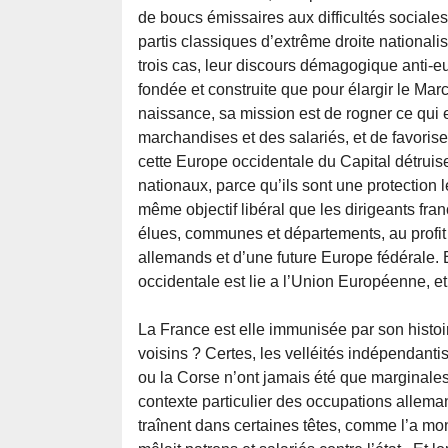
de boucs émissaires aux difficultés sociales 
partis classiques d’extrême droite national
trois cas, leur discours démagogique anti-e
fondée et construite que pour élargir le Ma
naissance, sa mission est de rogner ce qui e
marchandises et des salariés, et de favoriser
cette Europe occidentale du Capital détruise
nationaux, parce qu’ils sont une protection 
même objectif libéral que les dirigeants franç
élues, communes et départements, au profit
allemands et d’une future Europe fédérale. 
occidentale est lie a l’Union Européenne, e
La France est elle immunisée par son histoi
voisins ? Certes, les velléités indépendant
ou la Corse n’ont jamais été que marginales
contexte particulier des occupations allema
traînent dans certaines têtes, comme l’a mo