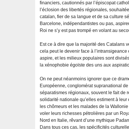
financiers, cautionnés par l’épiscopat cat
l’éclosion des libertés régionales, souhait
catalan, fier de sa langue et de sa culture s
Barcelone, indépendantistes ou pas, aspire
Roi ne s’y est pas trompé en volant au seco
Est ce à dire que la majorité des Catalans v
cela peut le devenir face à l’intransigeance
aspire, et les milieux populaires sont divisé
la xénophobie égoïste des uns aux aspiratio
On ne peut néanmoins ignorer que ce drame 
Européenne, conglomérat supranational de 2
séparatismes régionaux, souvent le fait de 
solidarité nationale qu’elles estiment à leu
les chômeurs et les malades de la Walloni
voler leurs richesses pétrolières par un Ro
Nord en Italie, rêvant d’une mythique Padan
Dans tous ces cas, les spécificités culturel