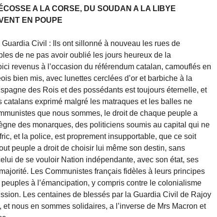
ÉCOSSE A LA CORSE, DU SOUDAN A LA LIBYE
E VENT EN POUPE
Guardia Civil : Ils ont sillonné à nouveau les rues de
bles de ne pas avoir oublié les jours heureux de la
oici revenus à l’occasion du référendum catalan, camouflés en
s bien mis, avec lunettes cerclées d’or et barbiche à la
’Espagne des Rois et des possédants est toujours éternelle, et
s catalans exprimé malgré les matraques et les balles ne
Communistes que nous sommes, le droit de chaque peuple a
 règne des monarques, des politiciens soumis au capital qui ne
fric, et la police, est proprement insupportable, que ce soit
Tout peuple a droit de choisir lui même son destin, sans
celui de se vouloir Nation indépendante, avec son état, ses
 majorité. Les Communistes français fidèles à leurs principes
es peuples à l’émancipation, y compris contre le colonialisme
ssion. Les centaines de blessés par la Guardia Civil de Rajoy
t, et nous en sommes solidaires, a l’inverse de Mrs Macron et