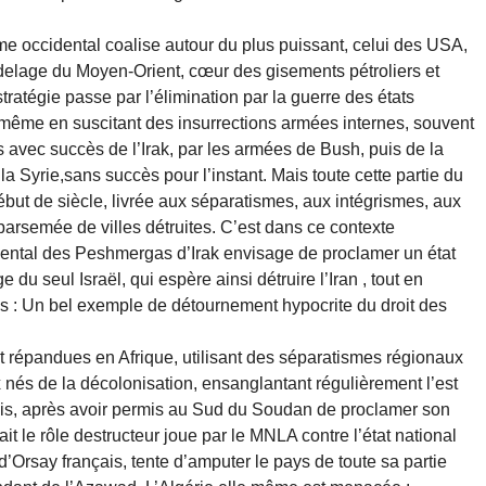
me occidental coalise autour du plus puissant, celui des USA,
delage du Moyen-Orient, cœur des gisements pétroliers et
tratégie passe par l’élimination par la guerre des états
u même en suscitant des insurrections armées internes, souvent
cas avec succès de l’Irak, par les armées de Bush, puis de la
la Syrie,sans succès pour l’instant. Mais toute cette partie du
but de siècle, livrée aux séparatismes, aux intégrismes, aux
 parsemée de villes détruites. C’est dans ce contexte
dental des Peshmergas d’Irak envisage de proclamer un état
du seul Israël, qui espère ainsi détruire l’Iran , tout en
ias : Un bel exemple de détournement hypocrite du droit des
 répandues en Afrique, utilisant des séparatismes régionaux
ux nés de la décolonisation, ensanglantant régulièrement l’est
is, après avoir permis au Sud du Soudan de proclamer son
 le rôle destructeur joue par le MNLA contre l’état national
’Orsay français, tente d’amputer le pays de toute sa partie