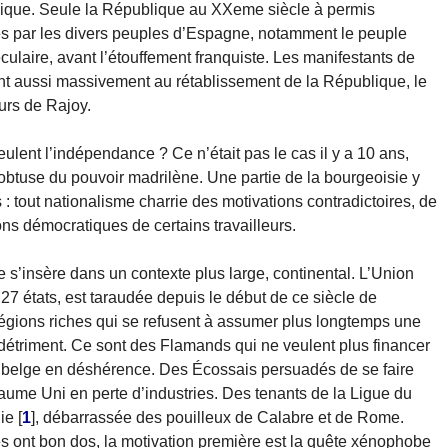
holique. Seule la République au XXeme siècle à permis
ées par les divers peuples d’Espagne, notamment le peuple
éculaire, avant l’étouffement franquiste. Les manifestants de
nt aussi massivement au rétablissement de la République, le
urs de Rajoy.
eulent l’indépendance ? Ce n’était pas le cas il y a 10 ans,
 obtuse du pouvoir madrilène. Une partie de la bourgeoisie y
s : tout nationalisme charrie des motivations contradictoires, de
ns démocratiques de certains travailleurs.
s’insère dans un contexte plus large, continental. L’Union
7 états, est taraudée depuis le début de ce siècle de
régions riches qui se refusent à assumer plus longtemps une
r détriment. Ce sont des Flamands qui ne veulent plus financer
e belge en déshérence. Des Écossais persuadés de se faire
yaume Uni en perte d’industries. Des tenants de la Ligue du
ie
[
1
]
, débarrassée des pouilleux de Calabre et de Rome.
les ont bon dos, la motivation première est la quête xénophobe