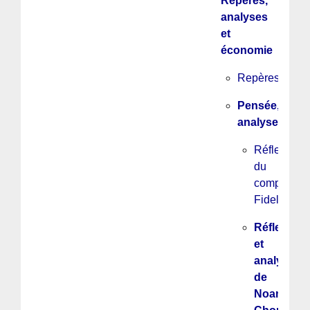
Repères,
analyses
et
économie
Repères
Pensée,
analyse
Réflexions
du
companero
Fidel
Réflexions
et
analyses
de
Noam