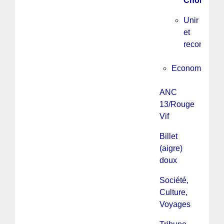
Chomsky
Unir
et
reconstruir
Economie
ANC
13/Rouge
Vif
Billet
(aigre)
doux
Société,
Culture,
Voyages