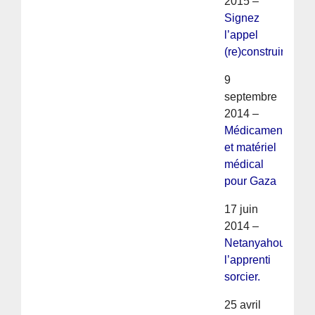
2015 –
Signez
l’appel
(re)construire
9
septembre
2014 –
Médicaments
et matériel
médical
pour Gaza
17 juin
2014 –
Netanyahou
l’apprenti
sorcier.
25 avril