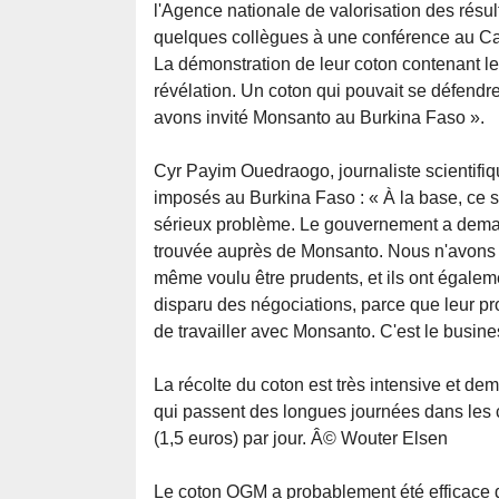
l'Agence nationale de valorisation des résu
quelques collègues à une conférence au Ca
La démonstration de leur coton contenant le
révélation. Un coton qui pouvait se défendr
avons invité Monsanto au Burkina Faso ».
Cyr Payim Ouedraogo, journaliste scientifiq
imposés au Burkina Faso : « À la base, ce son
sérieux problème. Le gouvernement a demandé
trouvée auprès de Monsanto. Nous n'avons p
même voulu être prudents, et ils ont égaleme
disparu des négociations, parce que leur pro
de travailler avec Monsanto. C'est le business
La récolte du coton est très intensive et 
qui passent des longues journées dans les
(1,5 euros) par jour. Â© Wouter Elsen
Le coton OGM a probablement été efficace d