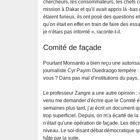
chercheurs, les consommateurs, les chefs co
mission à Dakar et qu'il avait appris là -ba
étaient furieux, ils ont posé des questions 
qu'on était en effet en train de faire des ess
je n'étais pas informé », raconte-t-il.
Comité de façade
Pourtant Monsanto a bien reçu une autorisat
journaliste Cyr Payim Ouedraogo tempère : 
vous ? Dans pas mal d'institutions du pays,
Le professeur Zangre a une autre opinion : 
venu me demander d'écrire que le Comité étai
semaines plus tard, j'ai écrit un document
trop superficiel. Depuis, on m'a écarté de l
n'était qu'une opération de façade. Les déc
niveau. Le soi-disant débat démocratique qui 
hâte par la suite.