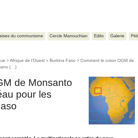
sises du communisme
Cercle Manouchian
Edito
Galerie
Pét
que
>
Afrique de l’Ouest
>
Burkina Faso
>
Comment le coton OGM de
ysans (…)
GM de Monsanto
éau pour les
Faso