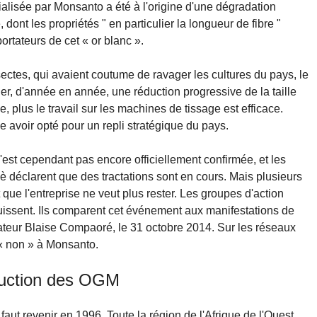
ialisée par Monsanto a été à l'origine d'une dégradation
dont les propriétés " en particulier la longueur de fibre "
ortateurs de cet « or blanc ».
sectes, qui avaient coutume de ravager les cultures du pays, le
er, d'année en année, une réduction progressive de la taille
ue, plus le travail sur les machines de tissage est efficace.
 avoir opté pour un repli stratégique du pays.
'est cependant pas encore officiellement confirmée, et les
 déclarent que des tractations sont en cours. Mais plusieurs
e l'entreprise ne veut plus rester. Les groupes d'action
uissent. Ils comparent cet événement aux manifestations de
ateur Blaise Compaoré, le 31 octobre 2014. Sur les réseaux
 « non » à Monsanto.
oduction des OGM
faut revenir en 1996. Toute la région de l'Afrique de l'Ouest