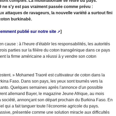
ont comptés. La multinationale se retire du pays.
9 ne s'y est pas vraiment passée comme prévu :
 attaques de ravageurs, la nouvelle variété a surtout fini
 coton burkinabè.
cemment publié sur notre site
]
 cause : à l'heure d'établir les responsabilités, les autorités
rois parties sur la filière du coton transgénique dans ce pays
ent la firme américaine a réussi à y vendre son coton
estent. » Mohamed Traoré est cultivateur de coton dans la
kina Faso. Dans son pays, les yeux sont tournés vers la
santo. Quelques semaines après l'annonce d'un possible
rrent allemand Bayer, le magazine Jeune Afrique, au mois
 la société, annonçant son départ prochain du Burkina Faso. En
l qui a fait tanguer toute l'économie agricole du pays.
sive, présentée comme une solution miracle aux difficultés