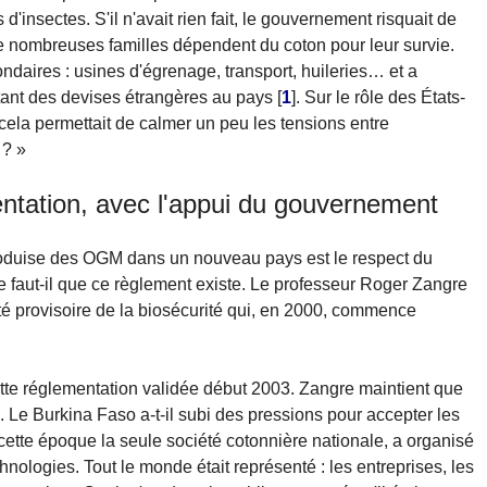
insectes. S'il n'avait rien fait, le gouvernement risquait de
e nombreuses familles dépendent du coton pour leur survie.
daires : usines d'égrenage, transport, huileries… et a
rtant des devises étrangères au pays
[
1
]
. Sur le rôle des États-
ela permettait de calmer un peu les tensions entre
 ? »
ntation, avec l'appui du gouvernement
oduise des OGM dans un nouveau pays est le respect du
re faut-il que ce règlement existe. Le professeur Roger Zangre
é provisoire de la biosécurité qui, en 2000, commence
ette réglementation validée début 2003. Zangre maintient que
. Le Burkina Faso a-t-il subi des pressions pour accepter les
à cette époque la seule société cotonnière nationale, a organisé
hnologies. Tout le monde était représenté : les entreprises, les