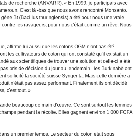
ltats de recherche (ANVARR). « En 1999, je participais avec
meroun. C'est là -bas que nous avons rencontré Monsanto.
 gène Bt (Bacillus thuringiensis) a été pour nous une vraie
e contre les ravageurs, pour nous c'était comme un rêve. Nous
ue, affirme lui aussi que les cotons OGM n'ont pas été
t les cultivateurs de coton qui ont constaté qu'il existait un
 aux scientifiques de trouver une solution et celle-ci a été
as pris de décision du jour au lendemain : les Burkinabè ont
nt sollicité la société suisse Syngenta. Mais cette dernière a
duit n'était pas assez performant. Finalement ils ont décidé
, c'est tout. »
demande beaucoup de main d'œuvre. Ce sont surtout les femmes
 champs pendant la récolte. Elles gagnent environ 1 000 FCFA
ans un premier temps. Le secteur du coton était sous