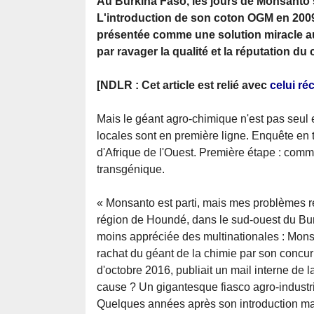
Au Burkina Faso, les jours de Monsanto s
L'introduction de son coton OGM en 200
présentée comme une solution miracle aux
par ravager la qualité et la réputation du
[NDLR : Cet article est relié avec
celui ré
Mais le géant agro-chimique n'est pas seul en
locales sont en première ligne. Enquête en t
d'Afrique de l'Ouest. Première étape : comm
transgénique.
« Monsanto est parti, mais mes problèmes r
région de Houndé, dans le sud-ouest du Bur
moins appréciée des multinationales : Mon
rachat du géant de la chimie par son concu
d'octobre 2016, publiait un mail interne de
cause ? Un gigantesque fiasco agro-industrie
Quelques années après son introduction mas