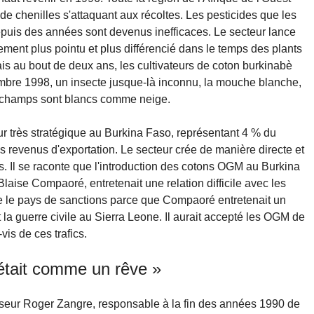
de chenilles s'attaquant aux récoltes. Les pesticides que les
depuis des années sont devenus inefficaces. Le secteur lance
ement plus pointu et plus différencié dans le temps des plants
s au bout de deux ans, les cultivateurs de coton burkinabè
mbre 1998, un insecte jusque-là inconnu, la mouche blanche,
s champs sont blancs comme neige.
ur très stratégique au Burkina Faso, représentant 4 % du
es revenus d'exportation. Le secteur crée de manière directe et
. Il se raconte que l'introduction des cotons OGM au Burkina
 Blaise Compaoré, entretenait une relation difficile avec les
e le pays de sanctions parce que Compaoré entretenait un
t la guerre civile au Sierra Leone. Il aurait accepté les OGM de
is de ces trafics.
'était comme un rêve »
esseur Roger Zangre, responsable à la fin des années 1990 de