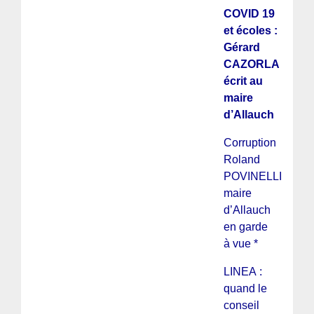
COVID 19
et écoles :
Gérard
CAZORLA
écrit au
maire
d’Allauch
Corruption
Roland
POVINELLI
maire
d’Allauch
en garde
à vue *
LINEA :
quand le
conseil