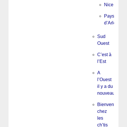
Nice
Pays
d’Arles
Sud
Ouest
C’est à
l’Est
A
l’Ouest
il y a du
nouveau
Bienvenue
chez
les
ch’tis