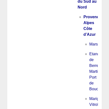
du Sud au
Nord
Provence
Alpes
Côte
d’Azur
Marseille
Etang
de
Berre,
Martigues,
Port
de
Bouc
Marignane
Vitrolles