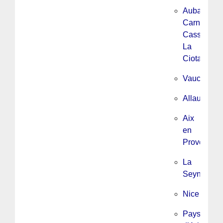
Aubagne,
Carnoux,
Cassis,
La
Ciotat
Vaucluse
Allauch
Aix
en
Provence/
La
Seyne
Nice
Pays