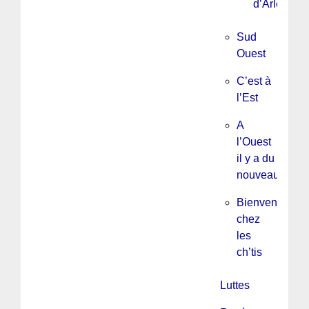
d’Arles
Sud
Ouest
C’est à
l’Est
A
l’Ouest
il y a du
nouveau
Bienvenue
chez
les
ch’tis
Luttes