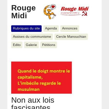
Rouge
Midi
Rubriques du site
Agenda
Annonces
Assises du communisme
Cercle Manouchian
Edito
Galerie
Pétitions
Non aux lois
fascisantes