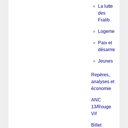
La lutte
des
Fralib
Logement
Paix et
désarmement
Jeunes
Repères,
analyses et
économie
ANC
13/Rouge
Vif
Billet