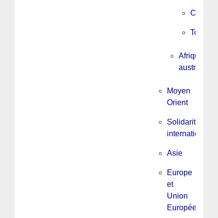
Centraf
Tchad
Afrique
australe
Moyen
Orient
Solidarité
internationale
Asie
Europe
et
Union
Européenne