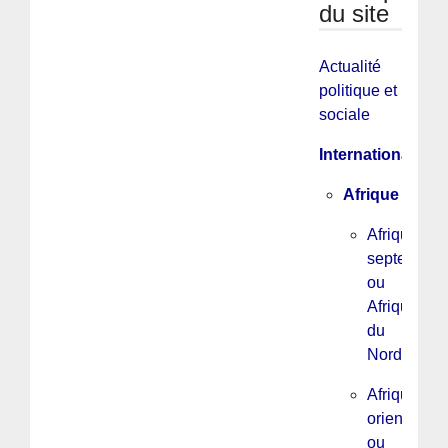
du site
Actualité
politique et
sociale
International
Afrique
Afrique
septentrion
ou
Afrique
du
Nord
Afrique
orientale
ou