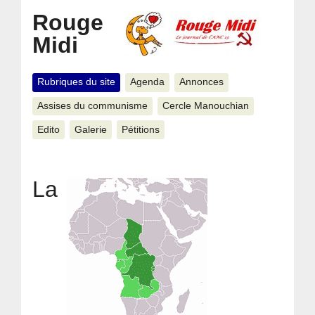
Rouge
Midi
Rubriques du site
Agenda
Annonces
Assises du communisme
Cercle Manouchian
Edito
Galerie
Pétitions
La