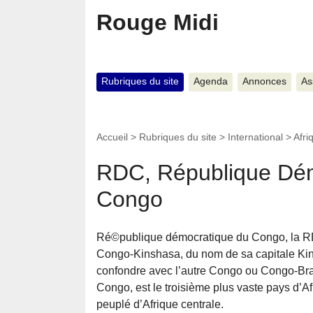
Rouge Midi
Rubriques du site
Agenda
Annonces
As
Accueil
>
Rubriques du site
>
International
>
Afri
RDC, République Dém
Congo
Ré©publique démocratique du Congo, la RD
Congo-Kinshasa, du nom de sa capitale Kin
confondre avec l’autre Congo ou Congo-Bra
Congo, est le troisième plus vaste pays d’Afr
peuplé d’Afrique centrale.