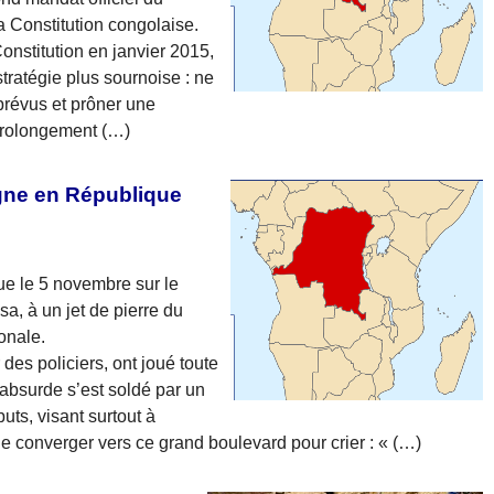
la Constitution congolaise.
Constitution en janvier 2015,
tratégie plus sournoise : ne
 prévus et prôner une
 prolongement (…)
ègne en République
nue le 5 novembre sur le
sa, à un jet de pierre du
onale.
des policiers, ont joué toute
absurde s’est soldé par un
uts, visant surtout à
e converger vers ce grand boulevard pour crier : « (…)