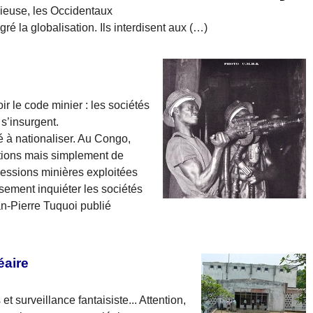
ieuse, les Occidentaux
ré la globalisation. Ils interdisent aux (…)
r le code minier : les sociétés
 s’insurgent.
é à nationaliser. Au Congo,
ations mais simplement de
cessions minières exploitées
eusement inquiéter les sociétés
an-Pierre Tuquoi publié
éaire
t surveillance fantaisiste... Attention,