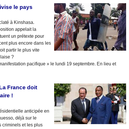
ivise le pays
claté à Kinshasa.
osition appelait la
tuent un prétexte pour
cent plus encore dans les
t partir le plus vite
laise ?
anifestation pacifique » le lundi 19 septembre. En lieu et
La France doit
ire !
ésidentielle anticipée en
esso, déjà sur le
 criminels et les plus