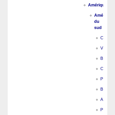
Amérique
Amérique
du
sud
Chili
Venezu
Brésil
Colomb
Paragu
Bolivie
Argenti
Pérou