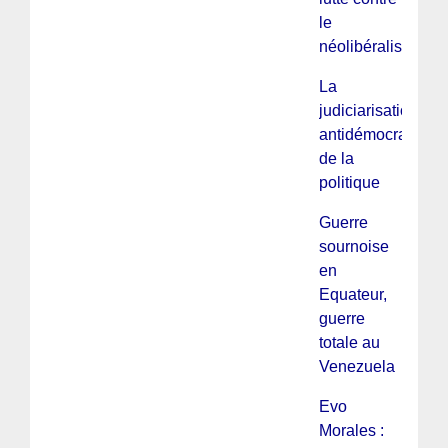
le
néolibéralisme
La
judiciarisation
antidémocratique
de la
politique
Guerre
sournoise
en
Equateur,
guerre
totale au
Venezuela
Evo
Morales :