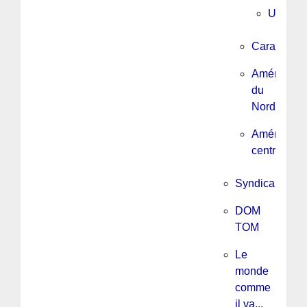
Urugua
Caraïbes
Amérique
du
Nord
Amérique
centrale
Syndicalisme
DOM
TOM
Le
monde
comme
il va...