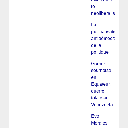
le
néolibéralisme
La
judiciarisation
antidémocratique
de la
politique
Guerre
sournoise
en
Equateur,
guerre
totale au
Venezuela
Evo
Morales :