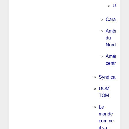
Urugua
Caraïbes
Amérique
du
Nord
Amérique
centrale
Syndicalisme
DOM
TOM
Le
monde
comme
il va...