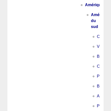
Amérique
Amérique
du
sud
Chili
Venezu
Brésil
Colomb
Paragu
Bolivie
Argenti
Pérou