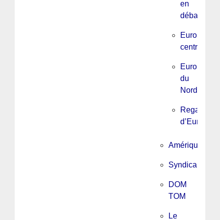
en
débats
Europe
centrale
Europe
du
Nord
Regards
d’Europe
Amérique
Syndicalisme
DOM
TOM
Le