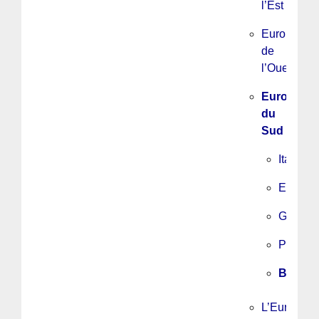
l’Est
Europe
de
l’Ouest
Europe
du
Sud
Italie
Espagn
Grèce
Portuga
Balkan
L’Europe