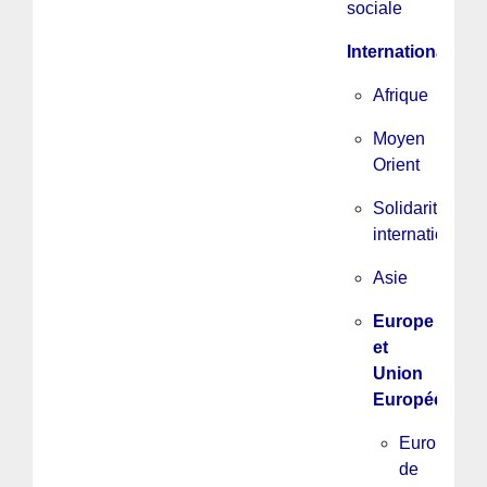
sociale
International
Afrique
Moyen
Orient
Solidarité
internationale
Asie
Europe
et
Union
Européenne
Europe
de