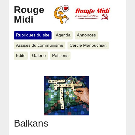
Rouge
Midi
Rubriques du site
Agenda
Annonces
Assises du communisme
Cercle Manouchian
Edito
Galerie
Pétitions
Balkans