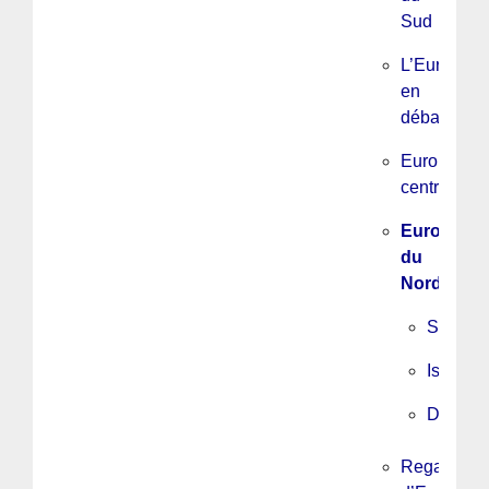
Sud
L’Europe
en
débats
Europe
centrale
Europe
du
Nord
Suède
Islande
Danema
Regards