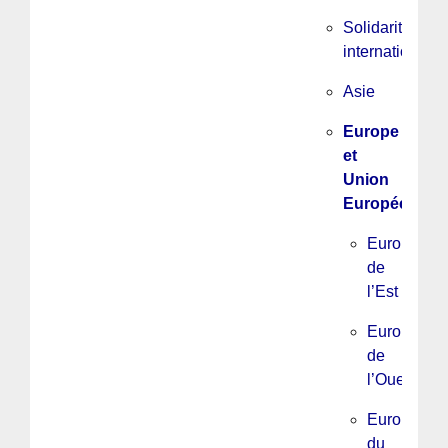
Solidarité
internationale
Asie
Europe
et
Union
Européenne
Europe
de
l’Est
Europe
de
l’Ouest
Europe
du