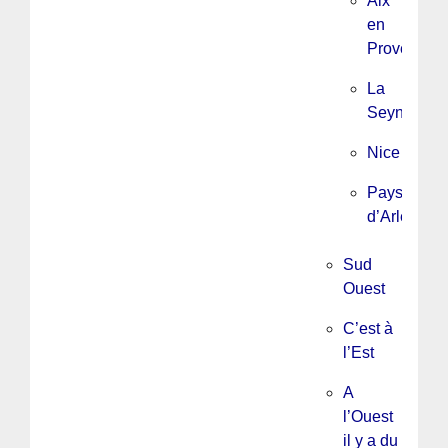
Aix
en
Provence/
La
Seyne
Nice
Pays
d’Arles
Sud
Ouest
C’est à
l’Est
A
l’Ouest
il y a du