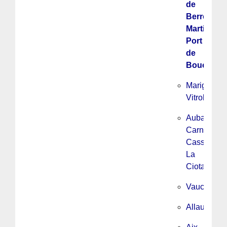
de
Berre,
Martigues,
Port
de
Bouc
Marignane
Vitrolles
Aubagne,
Carnoux,
Cassis,
La
Ciotat
Vaucluse
Allauch