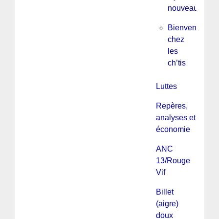
nouveau
Bienvenue
chez
les
ch’tis
Luttes
Repères,
analyses et
économie
ANC
13/Rouge
Vif
Billet
(aigre)
doux