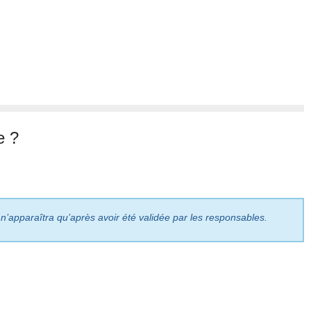
e ?
 n’apparaîtra qu’après avoir été validée par les responsables.