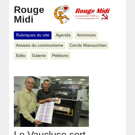
Rouge
Midi
Rubriques du site
Agenda
Annonces
Assises du communisme
Cercle Manouchian
Edito
Galerie
Pétitions
Le Vaucluse sort