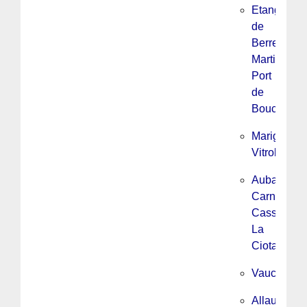
Etang
de
Berre,
Martigues,
Port
de
Bouc
Marignane
Vitrolles
Aubagne,
Carnoux,
Cassis,
La
Ciotat
Vaucluse
Allauch