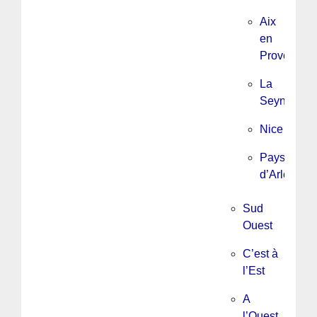
Aix
en
Provence/
La
Seyne
Nice
Pays
d’Arles
Sud
Ouest
C’est à
l’Est
A
l’Ouest