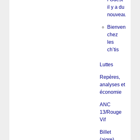
il y a du
nouveau
Bienvenue
chez
les
ch’tis
Luttes
Repères,
analyses et
économie
ANC
13/Rouge
Vif
Billet
(aigre)