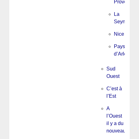
Provence/
La
Seyne
Nice
Pays
d’Arles
Sud
Ouest
C’est à
l’Est
A
l’Ouest
il y a du
nouveau