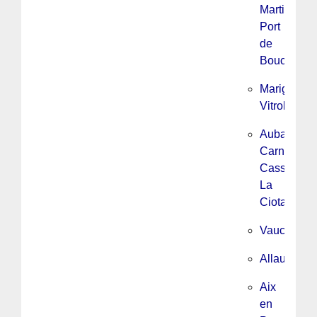
Martigues,
Port
de
Bouc
Marignane
Vitrolles
Aubagne,
Carnoux,
Cassis,
La
Ciotat
Vaucluse
Allauch
Aix
en