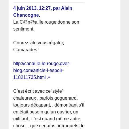
4 juin 2013, 12:27
,
par
Alain
Chancogne,
La C@n@aille rouge donne son
sentiment.
Courez vite vous régaler,
Camarades !
http://canaille-le-rouge.over-
blog.com/article-l-espoir-
118211735.html
C’est écrit avec ce"style"
chaleureux , parfois goguenard,
toujours décapant, , démontrant s’il
en était besoin qu’un ouvrier, un
militant , c’est quand même autre
chose... que certains perroquets de