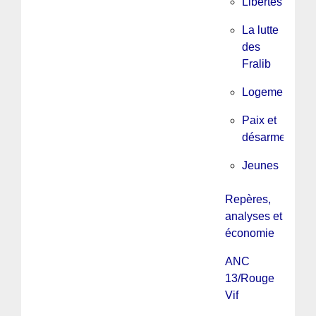
Libertés
La lutte
des
Fralib
Logement
Paix et
désarmement
Jeunes
Repères,
analyses et
économie
ANC
13/Rouge
Vif