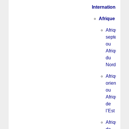
International
Afrique
Afrique
septentrion
ou
Afrique
du
Nord
Afrique
orientale
ou
Afrique
de
l’Est
Afrique