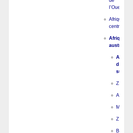
de
l’Ouest
Afrique
centrale
Afrique
australe
Afrique
du
sud
Zambie
Angola
Mozamb
Zimbab
Botswa