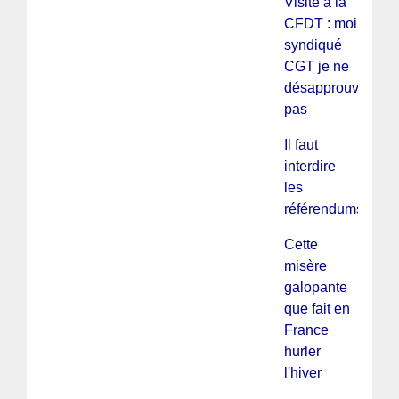
Visite à la
CFDT : moi
syndiqué
CGT je ne
désapprouve
pas
Il faut
interdire
les
référendums !
Cette
misère
galopante
que fait en
France
hurler
l'hiver