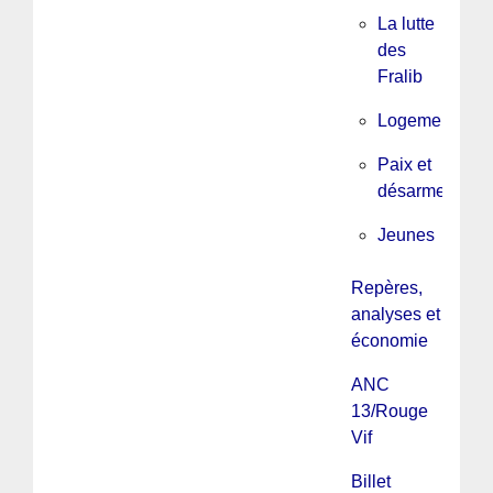
La lutte
des
Fralib
Logement
Paix et
désarmement
Jeunes
Repères,
analyses et
économie
ANC
13/Rouge
Vif
Billet