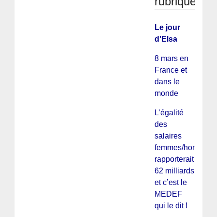
rubrique
Le jour
d’Elsa
8 mars en
France et
dans le
monde
L’égalité
des
salaires
femmes/hommes
rapporterait
62 milliards
et c’est le
MEDEF
qui le dit !