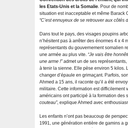
les Etats-Unis et la Somalie
. Pour de nomb
situation est inacceptable et même Barack O
“C’est ennuyeux de se retrouver aux côtés d
Dans tout le pays, des visages poupins arbo
n’hésitent pas à arrêter des énormes 4 x 4 
représentants du gouvernement somalien reconn
une armée au plus vite.
“Je vais être honnê
une arme !”
admet un de ses représentants, q
à tenir la sienne. Elle pèse environ 5 kilos. 
changer d’épaule en grimaçant. Parfois, s
Ahmed a 15 ans, il raconte qu’il a été envo
militaire. Cette information est difficilement
américains ont participé à la formation de
couteau”
, explique Ahmed avec enthousias
Les enfants n’ont pas beaucoup de perspec
1991, une génération entière de gamins a gr