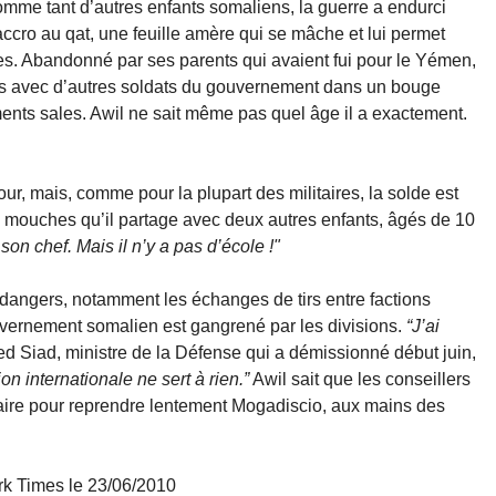
omme tant d’autres enfants somaliens, la guerre a endurci
 accro au qat, une feuille amère qui se mâche et lui permet
res. Abandonné par ses parents qui avaient fui pour le Yémen,
rmais avec d’autres soldats du gouvernement dans un bouge
ents sales. Awil ne sait même pas quel âge il a exactement.
jour, mais, comme pour la plupart des militaires, la solde est
de mouches qu’il partage avec deux autres enfants, âgés de 10
t son chef. Mais il n’y a pas d’école !"
dangers, notamment les échanges de tirs entre factions
vernement somalien est gangrené par les divisions.
“J’ai
 Siad, ministre de la Défense qui a démissionné début juin,
on internationale ne sert à rien.”
Awil sait que les conseillers
itaire pour reprendre lentement Mogadiscio, aux mains des
k Times le 23/06/2010