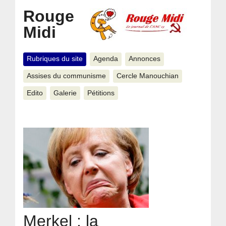
Rouge
Midi
Rubriques du site
Agenda
Annonces
Assises du communisme
Cercle Manouchian
Edito
Galerie
Pétitions
Merkel : la