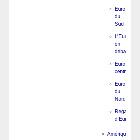
Europe
du
Sud
L’Europe
en
débats
Europe
centrale
Europe
du
Nord
Regards
d’Europe
Amérique