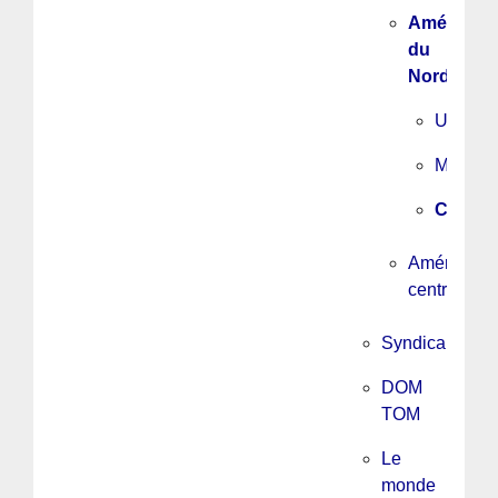
Amérique
du
Nord
USA
Mexiqu
Canad
Amérique
centrale
Syndicalisme
DOM
TOM
Le
monde