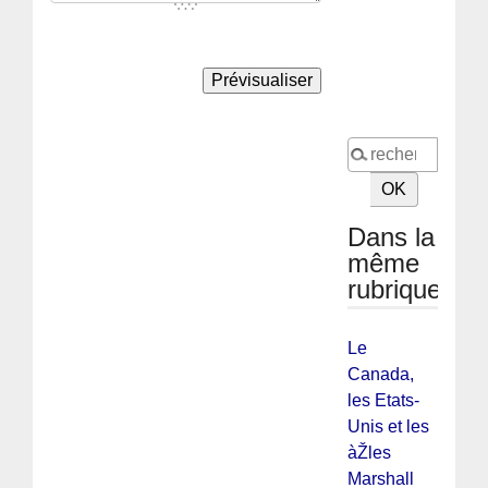
Dans la
même
rubrique
Le
Canada,
les Etats-
Unis et les
àŽles
Marshall