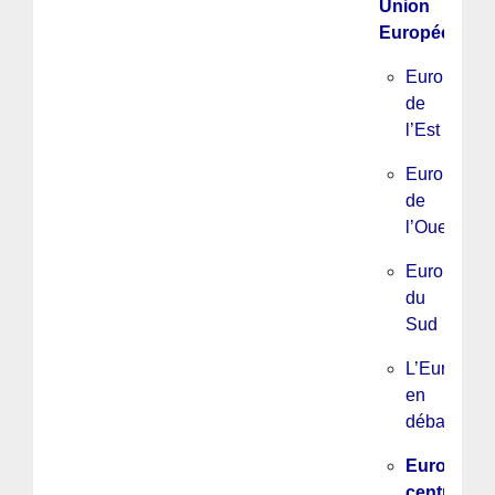
Union
Européenne
Europe
de
l’Est
Europe
de
l’Ouest
Europe
du
Sud
L’Europe
en
débats
Europe
centrale