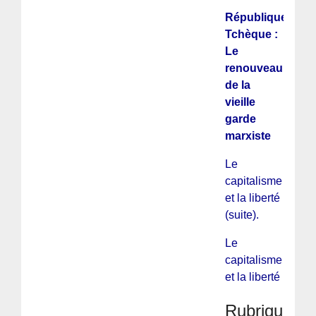
République
Tchèque :
Le
renouveau
de la
vieille
garde
marxiste
Le
capitalisme
et la liberté
(suite).
Le
capitalisme
et la liberté
Rubriques