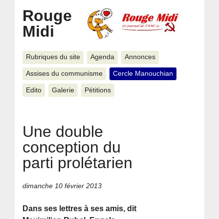
Rouge
Midi
Rubriques du site
Agenda
Annonces
Assises du communisme
Cercle Manouchian
Edito
Galerie
Pétitions
Une double
conception du
parti prolétarien
dimanche 10 février 2013
Dans ses lettres à ses amis, dit