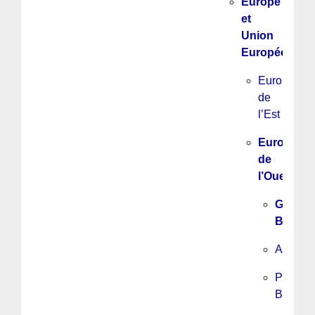
Europe
et
Union
Européenne
Europe
de
l’Est
Europe
de
l’Ouest
Grande
Bretag
Allema
Pays
Bas