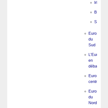
Irlande
Belgiqu
Suisse
Europe
du
Sud
L’Europe
en
débats
Europe
centrale
Europe
du
Nord