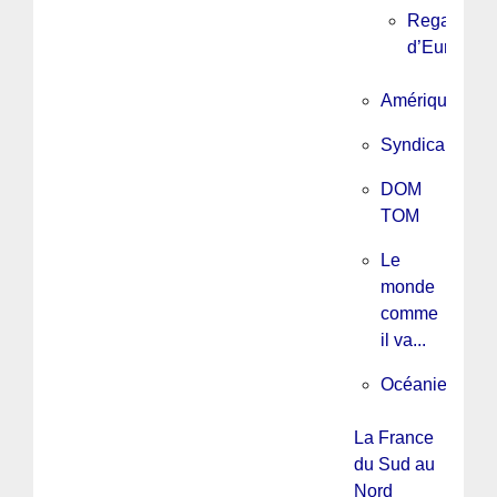
Regards
d’Europe
Amérique
Syndicalisme
DOM
TOM
Le
monde
comme
il va...
Océanie
La France
du Sud au
Nord