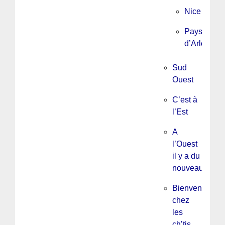
Nice
Pays
d’Arles
Sud
Ouest
C’est à
l’Est
A
l’Ouest
il y a du
nouveau
Bienvenue
chez
les
ch’tis