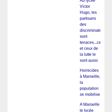
Au lycée
Victor
Hugo, les
partisans
des
discriminations
sont
tenaces...celles
et ceux de
la lutte le
sont aussi
Homicides
à Marseille,
la
population
se mobilise
A Marseille
le lycée