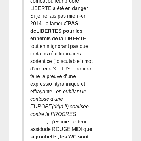
combat ou leur propre
LIBERTE a été en danger.
Si je ne fais pas mien -en
2014- la fameux"
PAS
deLIBERTES pour les
ennemis de la LIBERTE
" -
tout en n’ignorant pas que
certains réactionnaires
sortent ce ("discutable") mot
d’ordrede ST JUST, pour en
faire la preuve d’une
expressio ntyrannique et
effrayante.,
en oubliant le
contexte d’une
EUROPE(déjà !!) coalisée
contre le PROGRES
............., , j’estime, lecteur
assidude ROUGE MIDI q
ue
la poubelle , les WC sont