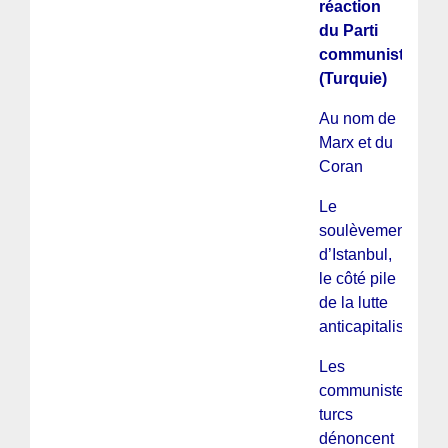
réaction
du Parti
communiste
(Turquie)
Au nom de
Marx et du
Coran
Le
soulèvement
d’Istanbul,
le côté pile
de la lutte
anticapitaliste
Les
communistes
turcs
dénoncent