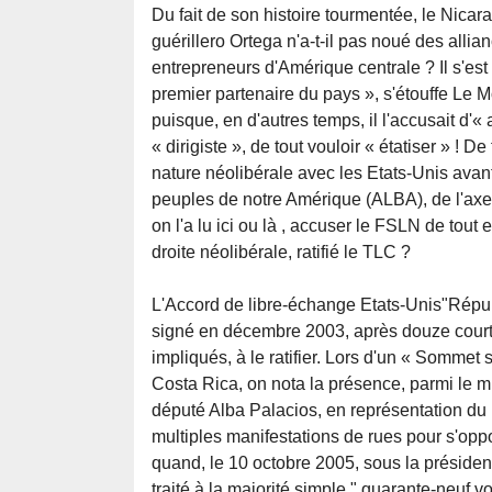
Du fait de son histoire tourmentée, le Nicar
guérillero Ortega n'a-t-il pas noué des allia
entrepreneurs d'Amérique centrale ? Il s'est 
premier partenaire du pays », s'étouffe Le
puisque, en d'autres temps, il l'accusait d'
« dirigiste », de tout vouloir « étatiser » ! 
nature néolibérale avec les Etats-Unis avant
peuples de notre Amérique (ALBA), de l'axe 
on l'a lu ici ou là , accuser le FSLN de tout 
droite néolibérale, ratifié le TLC ?
L'Accord de libre-échange Etats-Unis"Rép
signé en décembre 2003, après douze courts
impliqués, à le ratifier. Lors d'un « Sommet
Costa Rica, on nota la présence, parmi le mil
député Alba Palacios, en représentation du
multiples manifestations de rues pour s'oppos
quand, le 10 octobre 2005, sous la présiden
traité à la majorité simple " quarante-neuf 