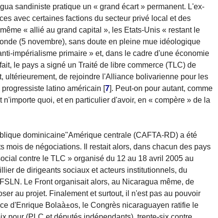
agua sandiniste pratique un « grand écart » permanent. L'ex-
nces avec certaines factions du secteur privé local et des
même « allié au grand capital », les Etats-Unis « restant le
 Monde (5 novembre), sans doute en pleine mue idéologique
« anti-impérialisme primaire » et, dans le cadre d'une économie
De fait, le pays a signé un Traité de libre commerce (TLC) de
, ultérieurement, de rejoindre l'Alliance bolivarienne pour les
progressiste latino américain
[
7
]
. Peut-on pour autant, comme
et n'importe quoi, et en particulier d'avoir, en « compère » de la
ublique dominicaine"Amérique centrale (CAFTA-RD) a été
 mois de négociations. Il restait alors, dans chacun des pays
 social contre le TLC » organisé du 12 au 18 avril 2005 au
lier de dirigeants sociaux et acteurs institutionnels, du
 FSLN. Le Front organisait alors, au Nicaragua même, de
er au projet. Finalement et surtout, il n'est pas au pouvoir
ce d'Enrique Bolaà±os, le Congrès nicaraguayen ratifie le
voix pour (PLC et députés indépendants), trente-six contre