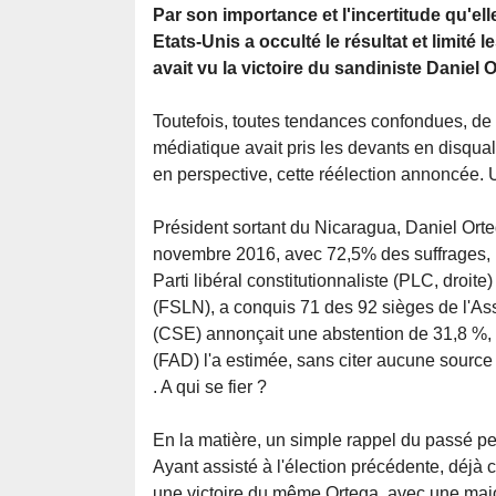
Par son importance et l'incertitude qu'el
Etats-Unis a occulté le résultat et limité
avait vu la victoire du sandiniste Daniel
Toutefois, toutes tendances confondues, de l
médiatique avait pris les devants en disqual
en perspective, cette réélection annoncée. Un
Président sortant du Nicaragua, Daniel Orte
novembre 2016, avec 72,5% des suffrages, 
Parti libéral constitutionnaliste (PLC, droite)
(FSLN), a conquis 71 des 92 sièges de l'As
(CSE) annonçait une abstention de 31,8 %, l
(FAD) l'a estimée, sans citer aucune source 
. A qui se fier ?
En la matière, un simple rappel du passé per
Ayant assisté à l'élection précédente, déjà 
une victoire du même Ortega, avec une major