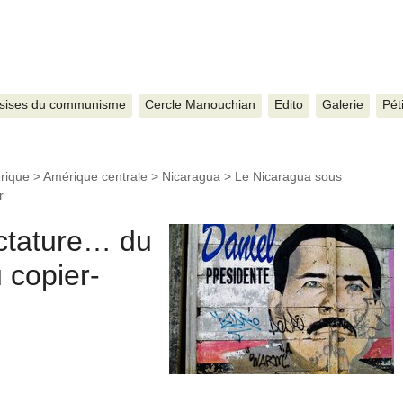
sises du communisme
Cercle Manouchian
Edito
Galerie
Pét
rique
>
Amérique centrale
>
Nicaragua
>
Le Nicaragua sous
r
ctature… du
 copier-