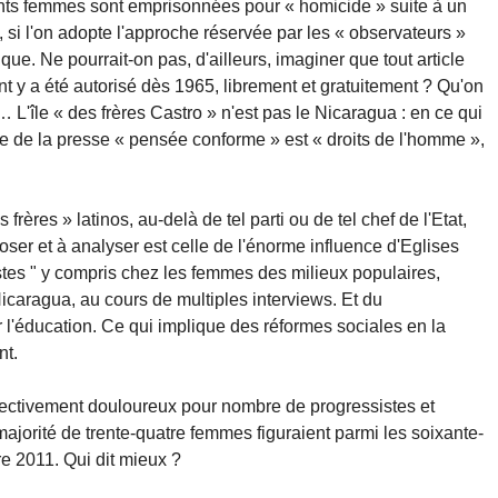
ts femmes sont emprisonnées pour « homicide » suite à un
 si l'on adopte l'approche réservée par les « observateurs »
e. Ne pourrait-on pas, d'ailleurs, imaginer que tout article
 y a été autorisé dès 1965, librement et gratuitement ? Qu'on
L'île « des frères Castro » n'est pas le Nicaragua : en ce qui
re de la presse « pensée conforme » est « droits de l'homme »,
rères » latinos, au-delà de tel parti ou de tel chef de l'Etat,
ser et à analyser est celle de l'énorme influence d'Eglises
stes " y compris chez les femmes des milieux populaires,
caragua, au cours de multiples interviews. Et du
 l'éducation. Ce qui implique des réformes sociales en la
nt.
bjectivement douloureux pour nombre de progressistes et
majorité de trente-quatre femmes figuraient parmi les soixante-
e 2011. Qui dit mieux ?