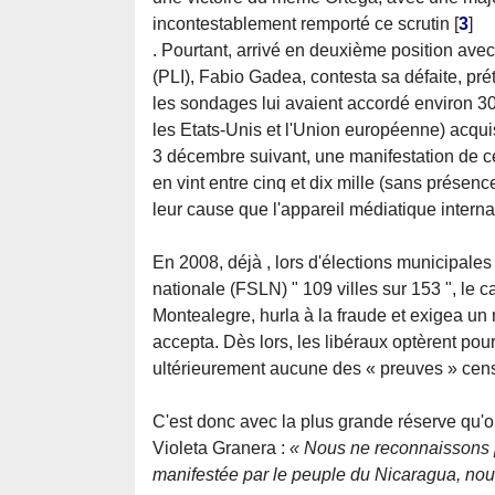
incontestablement remporté ce scrutin
[
3
]
. Pourtant, arrivé en deuxième position avec
(PLI), Fabio Gadea, contesta sa défaite, pré
les sondages lui avaient accordé environ 30
les Etats-Unis et l'Union européenne) acqui
3 décembre suivant, une manifestation de ce
en vint entre cinq et dix mille (sans présenc
leur cause que l'appareil médiatique internati
En 2008, déjà , lors d'élections municipales
nationale (FSLN) " 109 villes sur 153 ", le
Montealegre, hurla à la fraude et exigea u
accepta. Dès lors, les libéraux optèrent pou
ultérieurement aucune des « preuves » cens
C'est donc avec la plus grande réserve qu'on
Violeta Granera :
« Nous ne reconnaissons pa
manifestée par le peuple du Nicaragua, nou