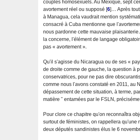
couples homosexuels. Au Mexique, sept cen
avortement réel ou supposé
[
6
]
… Après tout,
à Managua, cela vaudrait mention systématiqu
consacré à Cuba mentionne que l'avortement
nous pardonne cette mauvaise plaisanterie… 
la concerne, l'élément de langage obligatoi
pas « avortement ».
Qu'il s'agisse du Nicaragua ou de ses « pays f
de droite comme de gauche, la question à po
conservatrices, pour ne pas dire obscuranti
comme nous l'avons constaté en 2011, au Ni
dépassement de cette situation, à terme, par
matière " entamées par le FSLN, préciséme
Pour clore ce chapitre qu'on reconnaîtra o
surtout de féministes, on rappellera qu'une 
deux députés sandinistes élus le 6 novembr