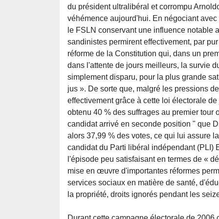
du président ultralibéral et corrompu Arnol
véhémence aujourd'hui. En négociant avec cet
le FSLN conservant une influence notable au 
sandinistes permirent effectivement, par pur
réforme de la Constitution qui, dans un prem
dans l'attente de jours meilleurs, la survie d
simplement disparu, pour la plus grande sat
jus ». De sorte que, malgré les pressions d
effectivement grâce à cette loi électorale de
obtenu 40 % des suffrages au premier tour 
candidat arrivé en seconde position " que D
alors 37,99 % des votes, ce qui lui assure la
candidat du Parti libéral indépendant (PLI
l'épisode peu satisfaisant en termes de « dé
mise en œuvre d'importantes réformes perme
services sociaux en matière de santé, d'éduc
la propriété, droits ignorés pendant les sei
Durant cette campagne électorale de 2006 c'e