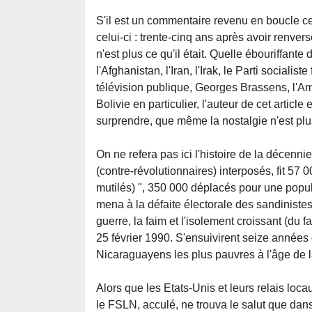
S'il est un commentaire revenu en boucle ce
celui-ci : trente-cinq ans après avoir renve
n'est plus ce qu'il était. Quelle ébouriffante
l'Afghanistan, l'Iran, l'Irak, le Parti socialis
télévision publique, Georges Brassens, l'Amé
Bolivie en particulier, l'auteur de cet article
surprendre, que même la nostalgie n'est plus 
On ne refera pas ici l'histoire de la décenn
(contre-révolutionnaires) interposés, fit 57 
mutilés) ", 350 000 déplacés pour une popula
mena à la défaite électorale des sandinistes
guerre, la faim et l'isolement croissant (du f
25 février 1990. S'ensuivirent seize années 
Nicaraguayens les plus pauvres à l'âge de l
Alors que les Etats-Unis et leurs relais loc
le FSLN, acculé, ne trouva le salut que dan