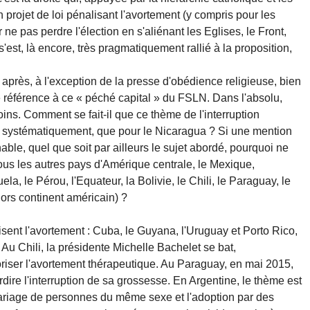
 projet de loi pénalisant l'avortement (y compris pour les
e pas perdre l'élection en s'aliénant les Eglises, le Front,
est, là encore, très pragmatiquement rallié à la proposition,
s après, à l'exception de la presse d'obédience religieuse, bien
e référence à ce « péché capital » du FSLN. Dans l'absolu,
ins. Comment se fait-il que ce thème de l'interruption
, systématiquement, que pour le Nicaragua ? Si une mention
ble, quel que soit par ailleurs le sujet abordé, pourquoi ne
tous les autres pays d'Amérique centrale, le Mexique,
ela, le Pérou, l'Equateur, la Bolivie, le Chili, le Paraguay, le
ors continent américain) ?
isent l'avortement : Cuba, le Guyana, l'Uruguay et Porto Rico,
o. Au Chili, la présidente Michelle Bachelet se bat,
toriser l'avortement thérapeutique. Au Paraguay, en mai 2015,
rdire l'interruption de sa grossesse. En Argentine, le thème est
mariage de personnes du même sexe et l'adoption par des