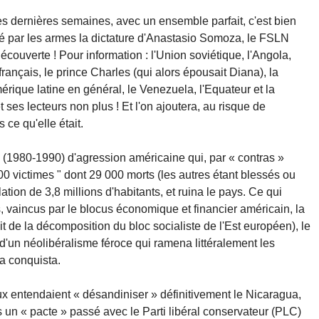
s dernières semaines, avec un ensemble parfait, c'est bien
rsé par les armes la dictature d'Anastasio Somoza, le FSLN
 découverte ! Pour information : l'Union soviétique, l'Angola,
te français, le prince Charles (qui alors épousait Diana), la
rique latine en général, le Venezuela, l'Equateur et la
 et ses lecteurs non plus ! Et l'on ajoutera, au risque de
ce qu'elle était.
ie (1980-1990) d'agression américaine qui, par « contras »
000 victimes " dont 29 000 morts (les autres étant blessés ou
tion de 3,8 millions d'habitants, et ruina le pays. Ce qui
, vaincus par le blocus économique et financier américain, la
ait de la décomposition du bloc socialiste de l'Est européen), le
d'un néolibéralisme féroce qui ramena littéralement les
a conquista.
aux entendaient « désandiniser » définitivement le Nicaragua,
s un « pacte » passé avec le Parti libéral conservateur (PLC)