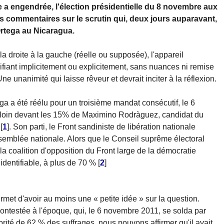
le a engendrée, l'élection présidentielle du 8 novembre aux
 les commentaires sur le scrutin qui, deux jours auparavant,
 Ortega au Nicaragua.
a droite à la gauche (réelle ou supposée), l'appareil
ifiant implicitement ou explicitement, sans nuances ni remise
e unanimité qui laisse rêveur et devrait inciter à la réflexion.
ga a été réélu pour un troisième mandat consécutif, le 6
loin devant les 15% de Maximino Rodrà­guez, candidat du
[
1
]
. Son parti, le Front sandiniste de libération nationale
semblée nationale. Alors que le Conseil suprême électoral
a coalition d'opposition du Front large de la démocratie
identifiable, à plus de 70 %
[
2
]
met d'avoir au moins une « petite idée » sur la question.
contestée à l'époque, qui, le 6 novembre 2011, se solda par
ité de 62 % des suffrages, nous pouvons affirmer qu'il avait