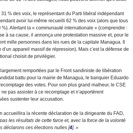
 31 % des voix, le représentant du Parti libéral indépendant
tendant avoir lui-même recueilli 62 % des voix (alors que tous
 %). Alertant la « communauté internationale » (comprendre :
se à sa cause, il annonça une protestation massive et, pour le
nt mille personnes dans les rues de la capitale Managua. Il
e d'un appareil massif de répression). Mais c'est la défense de
onal choisit de privilégier.
 largement remportées par le Front sandiniste de libération
 candidat battu pour la mairie de Managua, le banquier Eduardo
n recomptage des votes. Pour son plus grand malheur, le CSE
r ne pas assister à ce recomptage et n'apportèrent
ées sustenter leur accusation.
 accueillira la récente déclaration de la dirigeante du FAD,
s les résultats de cette farce et, avec la force de la volonté
s déclarons ces élections nulles
[
4
]
. »