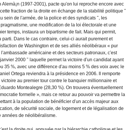
do Alemà¡n (1997-2001), pacte qu'on lui reproche encore avec
te fraction de la droite en échange de la stabilité politique "
sein de l'armée, de la police et des syndicats ", les
 pragmatisme, une modification de la loi électorale et une
ier temps, instaura un bipartisme de fait. Mais qui permit,
u parti. Dans le cas contraire, celui-ci aurait purement et
isfaction de Washington et de ses alliés néolibéraux « pur
e l'ambassade américaine et des secteurs patronaux, c'est
 janvier 2000 " laquelle permet la victoire d'un candidat ayant
ou 35 %, avec une différence d'au moins 5 % des voix avec le
aniel Ortega reviendra à la présidence en 2006. Il remporte
 victoire au premier tour contre le banquier millionnaire et
) Eduardo Montealegre (28,30 %). On trouvera éventuellement
mocratie formelle », mais ce retour au pouvoir va permettre la
ttant à la population de bénéficier d'un accès majeur aux
ation, de sécurité sociale, de logement et de légalisation de
ze années de néolibéralisme.
st la droite qui, appuyée par la hiérarchie catholique et les