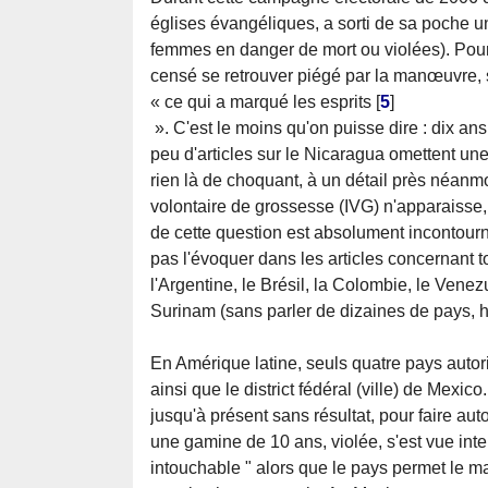
églises évangéliques, a sorti de sa poche un
femmes en danger de mort ou violées). Pour n
censé se retrouver piégé par la manœuvre, s'
« ce qui a marqué les esprits
[
5
]
». C'est le moins qu'on puisse dire : dix an
peu d'articles sur le Nicaragua omettent un
rien là de choquant, à un détail près néanmo
volontaire de grossesse (IVG) n'apparaisse
de cette question est absolument incontourna
pas l'évoquer dans les articles concernant 
l'Argentine, le Brésil, la Colombie, le Venezu
Surinam (sans parler de dizaines de pays, h
En Amérique latine, seuls quatre pays autor
ainsi que le district fédéral (ville) de Mexic
jusqu'à présent sans résultat, pour faire au
une gamine de 10 ans, violée, s'est vue inte
intouchable " alors que le pays permet le 