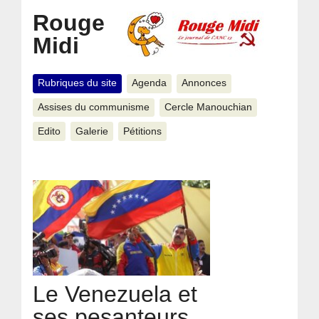
Rouge
Midi
Rubriques du site
Agenda
Annonces
Assises du communisme
Cercle Manouchian
Edito
Galerie
Pétitions
Le Venezuela et
ses pesanteurs.